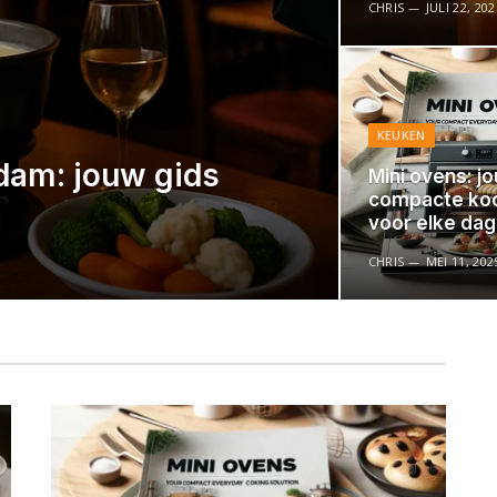
CHRIS
JULI 22, 202
KEUKEN
dam: jouw gids
Mini ovens: j
compacte ko
voor elke dag
CHRIS
MEI 11, 202