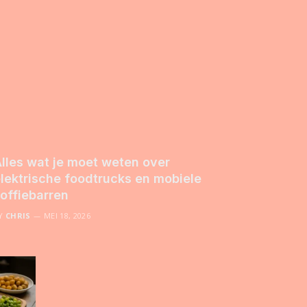
lles wat je moet weten over
lektrische foodtrucks en mobiele
offiebarren
Y
CHRIS
MEI 18, 2026