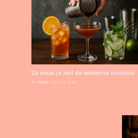
Zo maak je zelf de lekkerste cocktails
BY
CHRIS
JULI 22, 2026