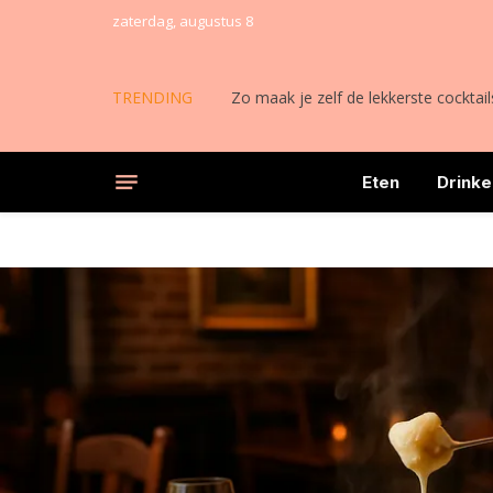
zaterdag, augustus 8
TRENDING
Zo maak je zelf de lekkerste cocktail
Eten
Drinke