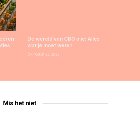
reëren
De wereld van CBG olie: Alles
pties
wat je moet weten
OKTOBER 26, 2025
Mis het niet