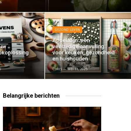
6
GEZOND LEVEN
Appelazijn: een
ouw
veelzijdige aanvulling
okoplossing
voor keuken, gezondheid
en huishouden
5
CHRIS
MEI 11, 2025
Belangrijke
berichten