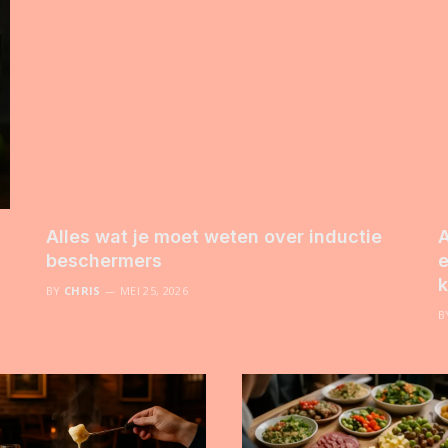
Alles wat je moet weten over inductie
A
beschermers
e
k
BY
CHRIS
MEI 25, 2026
B