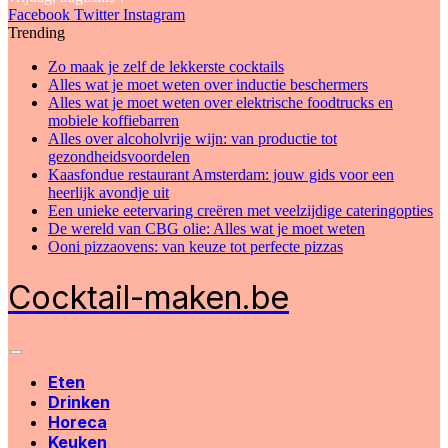
Facebook
Twitter
Instagram
Trending
Zo maak je zelf de lekkerste cocktails
Alles wat je moet weten over inductie beschermers
Alles wat je moet weten over elektrische foodtrucks en
mobiele koffiebarren
Alles over alcoholvrije wijn: van productie tot
gezondheidsvoordelen
Kaasfondue restaurant Amsterdam: jouw gids voor een
heerlijk avondje uit
Een unieke eetervaring creëren met veelzijdige cateringopties
De wereld van CBG olie: Alles wat je moet weten
Ooni pizzaovens: van keuze tot perfecte pizzas
Cocktail-maken.be
Eten
Drinken
Horeca
Keuken