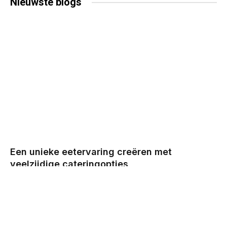
Nieuwste
blogs
Een unieke eetervaring creëren met
veelzijdige cateringopties
BY
CHRIS
DECEMBER 29, 2025