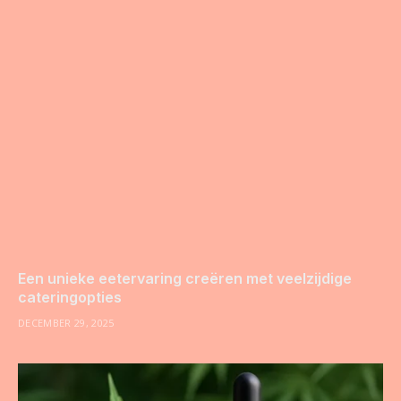
Een unieke eetervaring creëren met veelzijdige
cateringopties
DECEMBER 29, 2025