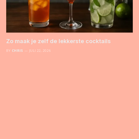
Zo maak je zelf de lekkerste cocktails
BY
CHRIS
JULI 22, 2026