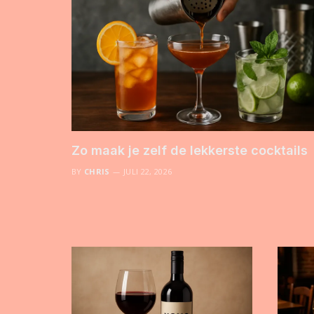
Zo maak je zelf de lekkerste cocktails
BY
CHRIS
JULI 22, 2026