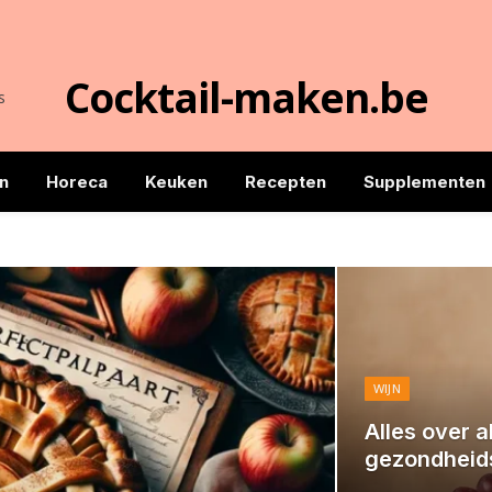
Cocktail-maken.be
s
n
Horeca
Keuken
Recepten
Supplementen
WIJN
Alles over a
gezondheid