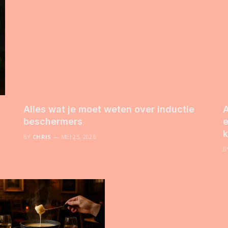
Alles wat je moet weten over inductie
A
beschermers
e
k
BY
CHRIS
MEI 25, 2026
B