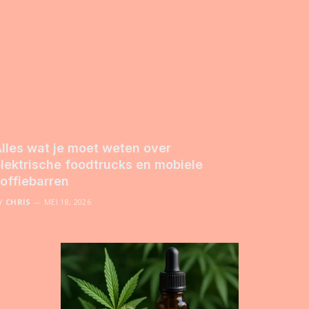
lles wat je moet weten over
lektrische foodtrucks en mobiele
offiebarren
Y
CHRIS
MEI 18, 2026