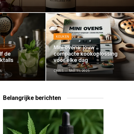
6
KEUKEN
Mini ovens: jouw
lf de
compacte kookoplossing
ktails
voor elke dag
6
CHRIS
MEI 11, 2025
Belangrijke
berichten