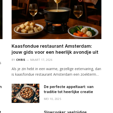
Kaasfondue restaurant Amsterdam:
jouw gids voor een heerlijk avondje uit
BY
CHRIS
MAART 17, 2026
s
Als je zin hebt in een warme, gezellige eetervaring, dan
is kaasfondue restaurant Amsterdam een zoekterm…
an
De perfecte appeltaart: van
traditie tot heerlijke creatie
MEI 10, 2025
t
Slowcooker: veelzijdige