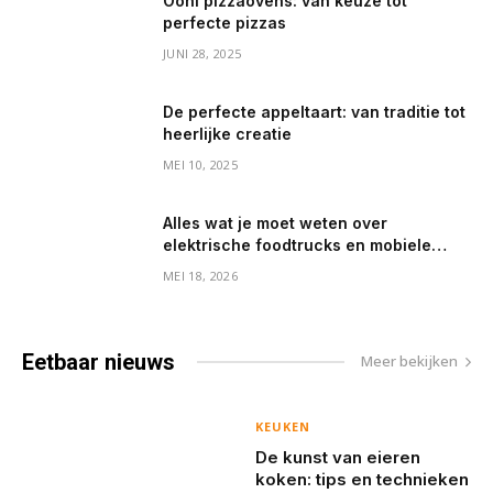
Ooni pizzaovens: van keuze tot
perfecte pizzas
JUNI 28, 2025
De perfecte appeltaart: van traditie tot
heerlijke creatie
MEI 10, 2025
Alles wat je moet weten over
elektrische foodtrucks en mobiele
koffiebarren
MEI 18, 2026
Eetbaar
nieuws
Meer bekijken
KEUKEN
De kunst van eieren
koken: tips en technieken