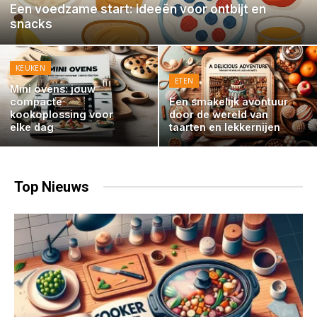
Een voedzame start: ideeën voor ontbijt en
snacks
KEUKEN
ETEN
Mini ovens: jouw
compacte
Een smakelijk avontuur
kookoplossing voor
door de wereld van
elke dag
taarten en lekkernijen
Top
Nieuws