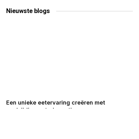
Nieuwste
blogs
Een unieke eetervaring creëren met
veelzijdige cateringopties
BY
CHRIS
DECEMBER 29, 2025