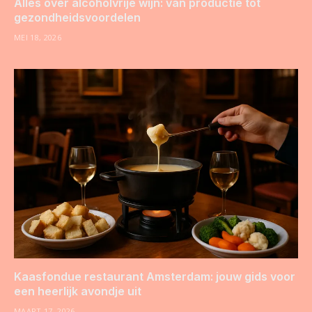
Alles over alcoholvrije wijn: van productie tot
gezondheidsvoordelen
MEI 18, 2026
Kaasfondue restaurant Amsterdam: jouw gids voor
een heerlijk avondje uit
MAART 17, 2026