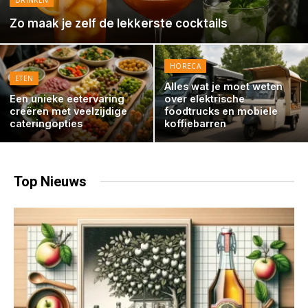
DRINKEN
Zo maak je zelf de lekkerste cocktails
HORECA
ETEN
Alles wat je moet weten
Een unieke eetervaring
over elektrische
creëren met veelzijdige
foodtrucks en mobiele
cateringopties
koffiebarren
Top
Nieuws