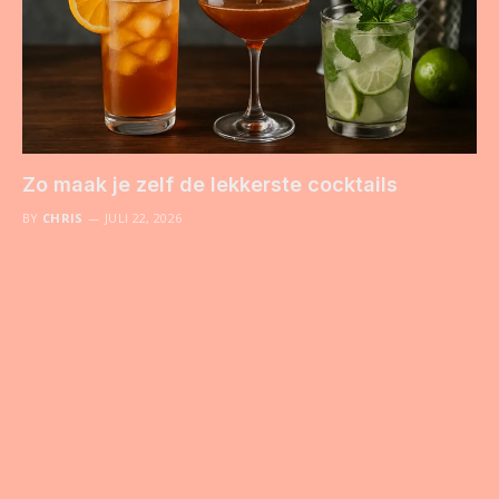
Zo maak je zelf de lekkerste cocktails
BY
CHRIS
JULI 22, 2026