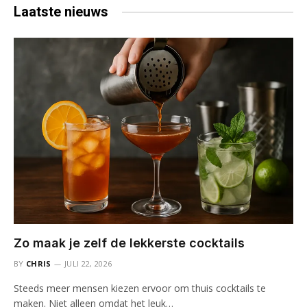
Laatste
nieuws
Zo maak je zelf de lekkerste cocktails
BY
CHRIS
JULI 22, 2026
Steeds meer mensen kiezen ervoor om thuis cocktails te
maken. Niet alleen omdat het leuk…