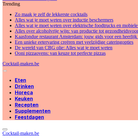
Trending
Zo maak je zelf de lekkerste cocktails
Alles wat je moet weten over inductie beschermers
Alles wat je moet weten over elektrische foodtrucks en mobiele
Alles over alcoholvrije wijn: van productie tot gezondheidsvoo
Kaasfondue restaurant Amsterdam: jouw gids voor een heerlijk 
Een unieke eetervaring creëren met veelzijdige cateringopties
De wereld van CBG olie: Alles wat je moet weten
Ooni pizzaovens: van keuze tot perfecte pizzas
Cocktail-maken.be
Eten
Drinken
Horeca
Keuken
Recepten
Supplementen
Feestdagen
Cocktail-maken.be