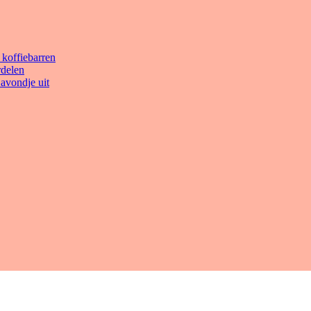
 koffiebarren
rdelen
avondje uit