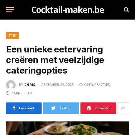
Cocktail-maken.be
ETEN
Een unieke eetervaring
creëren met veelzijdige
cateringopties
BY
CHRIS
DECEMBER 29, 2025
GEEN REACTIES
7 MINS READ
Facebook
Twitter
Pinterest