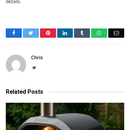
details.
Facebook
Twitter
Pinterest
LinkedIn
Tumblr
WhatsApp
Emai
Chris
Website
Related
Posts