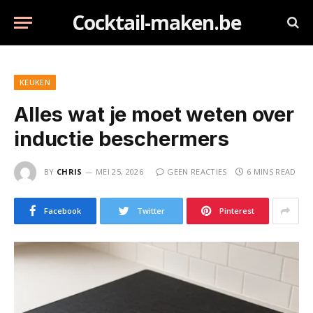
Cocktail-maken.be
KEUKEN
Alles wat je moet weten over
inductie beschermers
BY
CHRIS
MEI 25, 2026
GEEN REACTIES
6 MINS READ
Facebook
Twitter
Pinterest