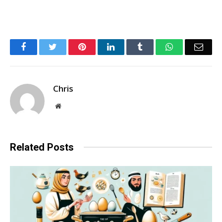
Facebook
Twitter
Pinterest
LinkedIn
Tumblr
WhatsApp
Emai
Chris
Website
Related
Posts