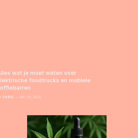
lles wat je moet weten over
lektrische foodtrucks en mobiele
offiebarren
Y
CHRIS
MEI 18, 2026