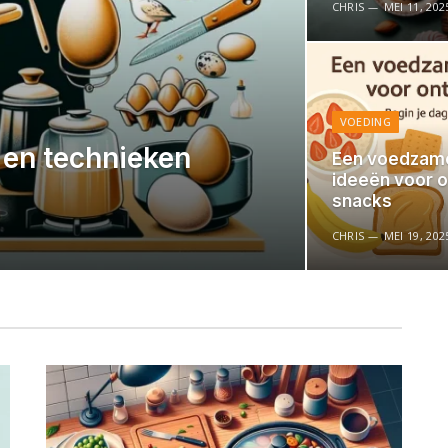
CHRIS
MEI 11, 202
VOEDING
 en technieken
Een voedzame
ideeën voor o
snacks
CHRIS
MEI 19, 202