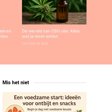
reëren
De wereld van CBG olie: Alles
pties
wat je moet weten
OKTOBER 26, 2025
Mis het niet