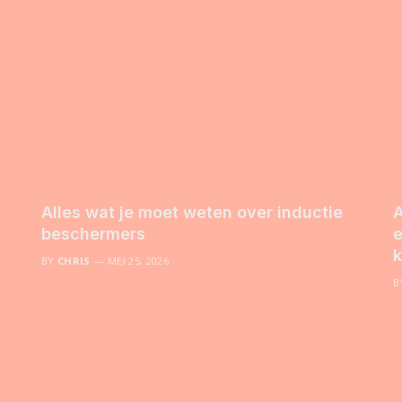
Alles wat je moet weten over inductie
A
beschermers
e
k
BY
CHRIS
MEI 25, 2026
B