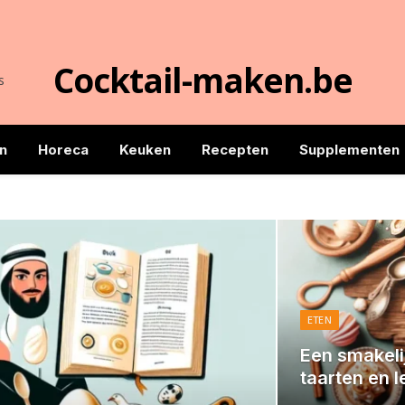
Cocktail-maken.be
s
n
Horeca
Keuken
Recepten
Supplementen
ETEN
Een smakeli
taarten en l