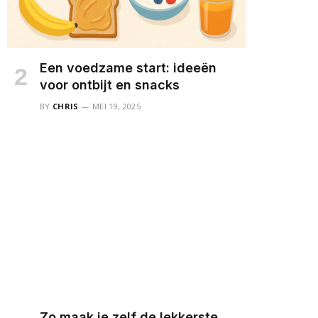
Een voedzame start: ideeën
voor ontbijt en snacks
BY
CHRIS
MEI 19, 2025
Zo maak je zelf de lekkerste