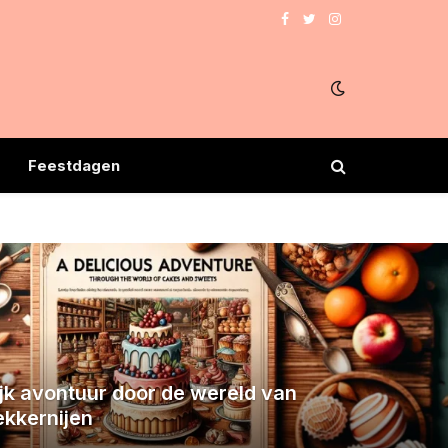
Facebook
Twitter
Instagram
Feestdagen
jk avontuur door de wereld van
ekkernijen