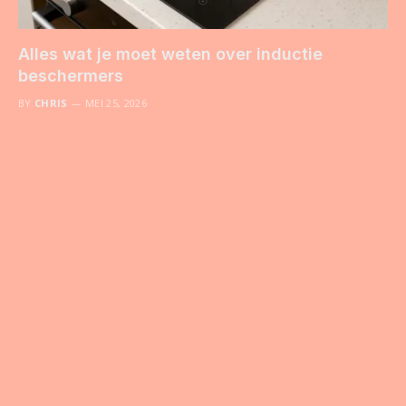
Alles wat je moet weten over inductie
beschermers
BY
CHRIS
MEI 25, 2026