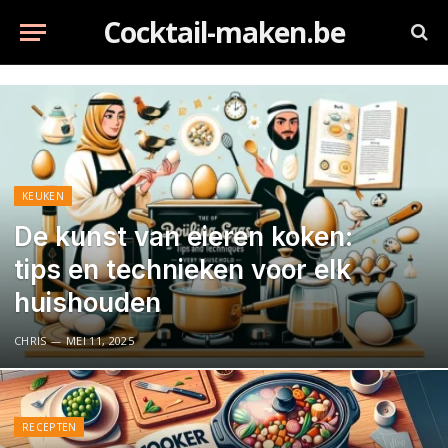
Cocktail-maken.be
KEUKEN
De kunst van eieren koken:
tips en technieken voor elk
huishouden
CHRIS
MEI 11, 2025
RECEPTEN