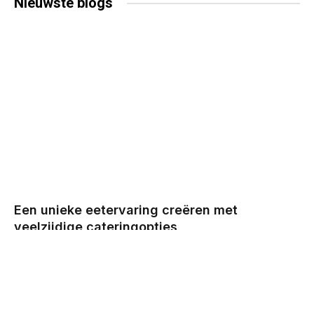
Nieuwste
blogs
Een unieke eetervaring creëren met
veelzijdige cateringopties
BY
CHRIS
DECEMBER 29, 2025