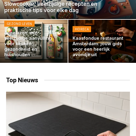
Slowcooker: veelzijdige recepten en
praktische tips voor elke dag
GEZOND LEVEN
HORECA
Appelazijn: een
veelzijdige aanvulling
Kaasfondue restaurant
voor keuken,
Amsterdam: jouw gids
gezondheid en
voor een heerlijk
huishouden
avondje uit
Top
Nieuws