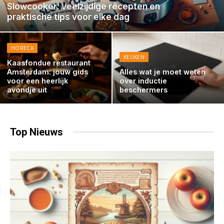
Slowcooker: veelzijdige recepten en
praktische tips voor elke dag
HORECA
KEUKEN
Kaasfondue restaurant
Amsterdam: jouw gids
Alles wat je moet weten
voor een heerlijk
over inductie
avondje uit
beschermers
Top
Nieuws