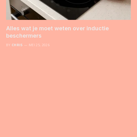
Alles wat je moet weten over inductie
beschermers
BY
CHRIS
MEI 25, 2026