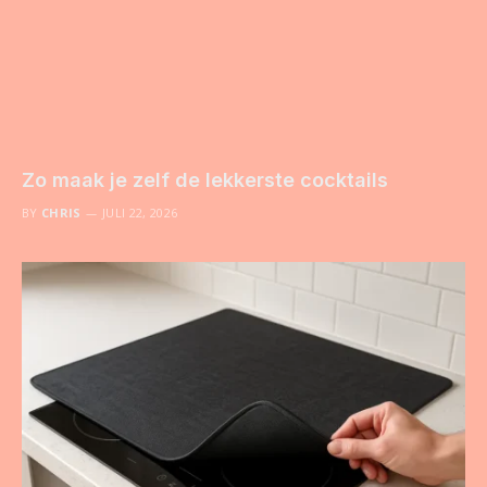
Zo maak je zelf de lekkerste cocktails
BY
CHRIS
JULI 22, 2026