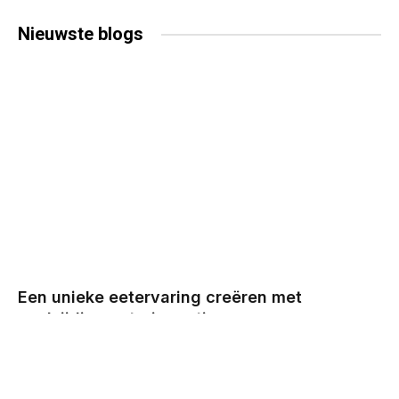
Nieuwste
blogs
Een unieke eetervaring creëren met
veelzijdige cateringopties
BY
CHRIS
DECEMBER 29, 2025