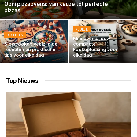
Ooni pizzaovens: van keuze tot perfecte
pizzas
KEUKEN
RECEPTEN
Mini ovens: jouw
Slowcooker: veelzijdige
compacte
recepten en praktische
kookoplossing voor
tips voor elke dag
elke dag
Top
Nieuws