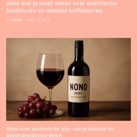
Alles wat je moet weten over elektrische
foodtrucks en mobiele koffiebarren
BY
CHRIS
MEI 18, 2026
Alles over alcoholvrije wijn: van productie tot
gezondheidsvoordelen