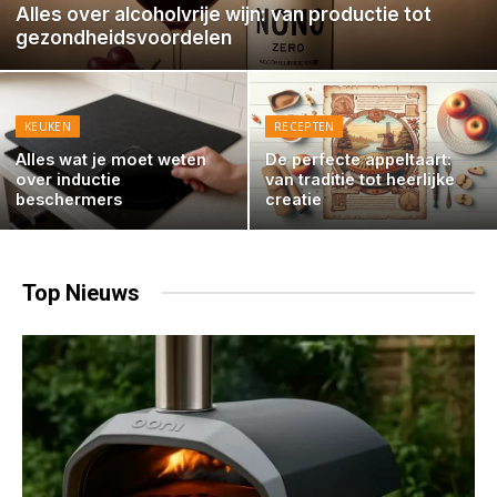
Alles over alcoholvrije wijn: van productie tot
gezondheidsvoordelen
KEUKEN
RECEPTEN
Alles wat je moet weten
De perfecte appeltaart:
over inductie
van traditie tot heerlijke
beschermers
creatie
Top
Nieuws