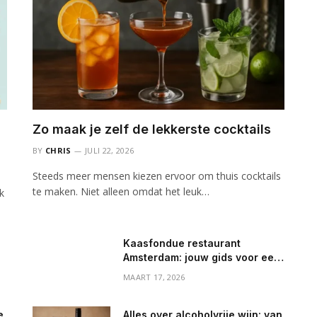
Zo maak je zelf de lekkerste cocktails
BY
CHRIS
JULI 22, 2026
Steeds meer mensen kiezen ervoor om thuis cocktails
te maken. Niet alleen omdat het leuk…
k
Kaasfondue restaurant
Amsterdam: jouw gids voor een
heerlijk avondje uit
MAART 17, 2026
e
Alles over alcoholvrije wijn: van