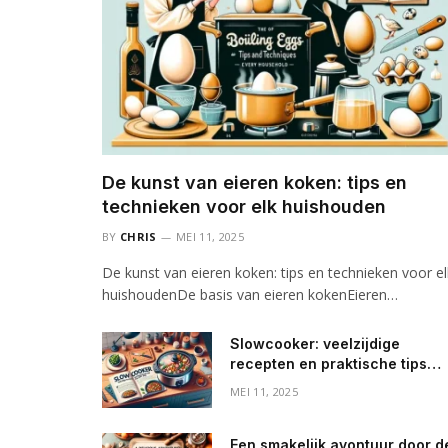
De kunst van eieren koken: tips en
technieken voor elk huishouden
BY
CHRIS
MEI 11, 2025
De kunst van eieren koken: tips en technieken voor el
huishoudenDe basis van eieren kokenEieren…
Slowcooker: veelzijdige
recepten en praktische tips
voor elke dag
MEI 11, 2025
Een smakelijk avontuur door d