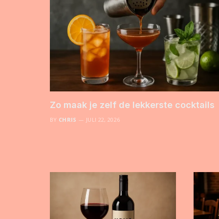
Zo maak je zelf de lekkerste cocktails
BY
CHRIS
JULI 22, 2026