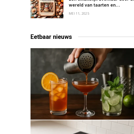
wereld van taarten en
lekkernijen
MEI 11, 2025
Eetbaar
nieuws