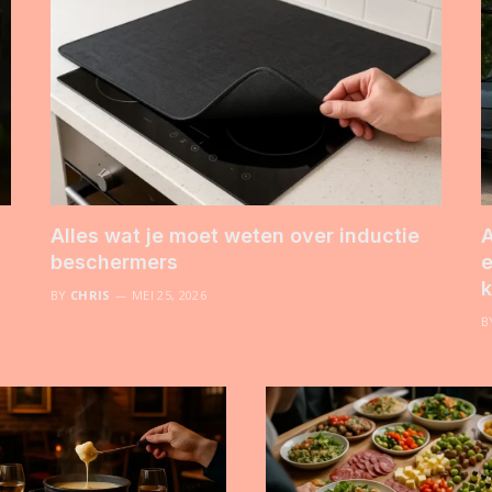
Alles wat je moet weten over inductie
A
beschermers
e
k
BY
CHRIS
MEI 25, 2026
B