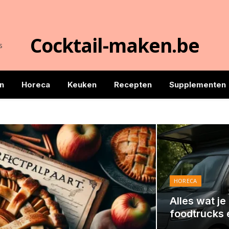
Cocktail-maken.be
s
n
Horeca
Keuken
Recepten
Supplementen
HORECA
Alles wat j
foodtrucks 