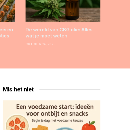
reëren
De wereld van CBG olie: Alles
pties
wat je moet weten
OKTOBER 26, 2025
Mis het niet