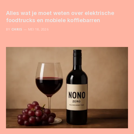
Alles wat je moet weten over elektrische
foodtrucks en mobiele koffiebarren
BY
CHRIS
MEI 18, 2026