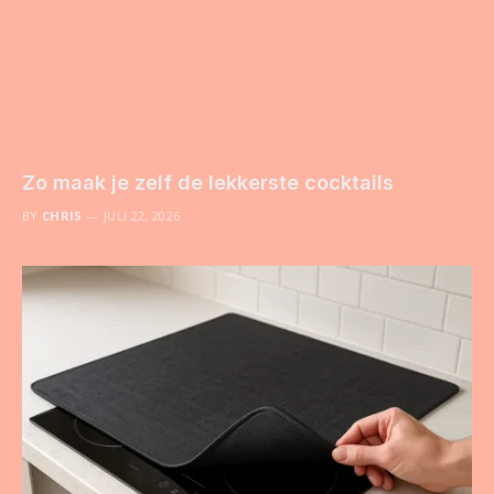
Zo maak je zelf de lekkerste cocktails
BY
CHRIS
JULI 22, 2026