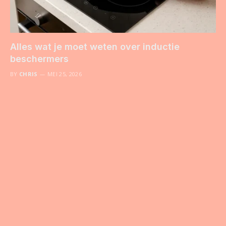
Alles wat je moet weten over inductie
beschermers
BY
CHRIS
MEI 25, 2026