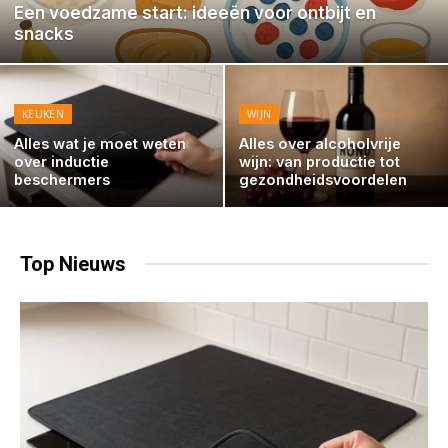
Een voedzame start: ideeën voor ontbijt en
snacks
KEUKEN
WIJN
Alles wat je moet weten
Alles over alcoholvrije
over inductie
wijn: van productie tot
beschermers
gezondheidsvoordelen
Top
Nieuws