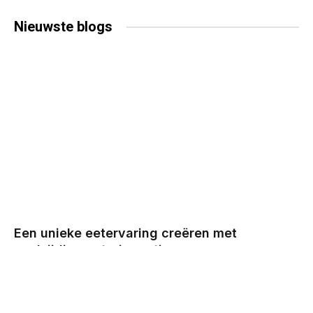
Nieuwste
blogs
Een unieke eetervaring creëren met
veelzijdige cateringopties
BY
CHRIS
DECEMBER 29, 2025