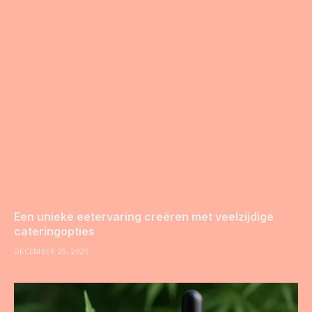
Een unieke eetervaring creëren met veelzijdige
cateringopties
DECEMBER 29, 2025