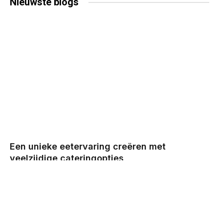
Nieuwste
blogs
Een unieke eetervaring creëren met
veelzijdige cateringopties
BY
CHRIS
DECEMBER 29, 2025