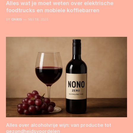
Alles wat je moet weten over elektrische
foodtrucks en mobiele koffiebarren
BY
CHRIS
MEI 18, 2026
Alles over alcoholvrije wijn: van productie tot
gezondheidsvoordelen