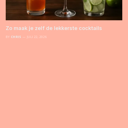
Zo maak je zelf de lekkerste cocktails
BY
CHRIS
JULI 22, 2026