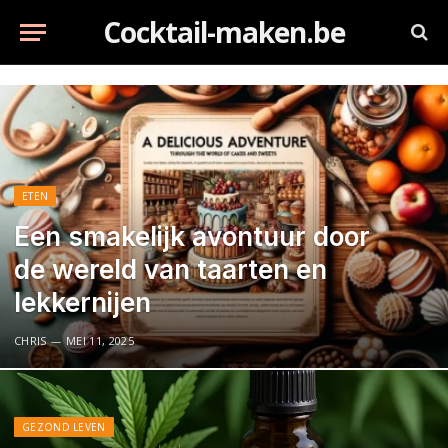
Cocktail-maken.be
ETEN
Een smakelijk avontuur door
de wereld van taarten en
lekkernijen
CHRIS
MEI 11, 2025
GEZOND LEVEN