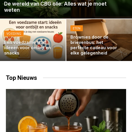
De wereld van CBG olie: Alles wat je moet
weten
ETEN
VOEDING
Brownies door de
Een voedzame start:
brievenbus: het
ideeën voor ontbijt en
perfecte cadeau voor
snacks
elke gelegenheid
Top
Nieuws