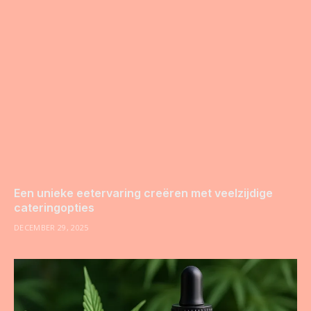
Een unieke eetervaring creëren met veelzijdige
cateringopties
DECEMBER 29, 2025