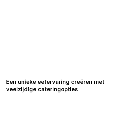
Een unieke eetervaring creëren met
veelzijdige cateringopties
BY
CHRIS
DECEMBER 29, 2025