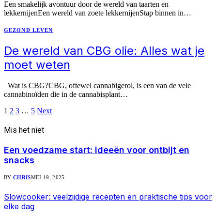
Een smakelijk avontuur door de wereld van taarten en
lekkernijenEen wereld van zoete lekkernijenStap binnen in…
GEZOND LEVEN
De wereld van CBG olie: Alles wat je
moet weten
Wat is CBG?CBG, oftewel cannabigerol, is een van de vele
cannabinoïden die in de cannabisplant…
1
2
3
…
5
Next
Mis het niet
Een voedzame start: ideeën voor ontbijt en
snacks
BY
CHRIS
MEI 19, 2025
Slowcooker: veelzijdige recepten en praktische tips voor
elke dag