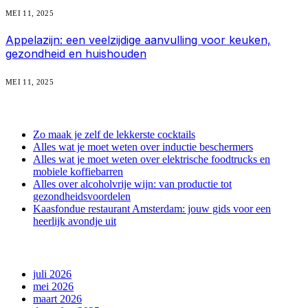
MEI 11, 2025
Appelazijn: een veelzijdige aanvulling voor keuken,
gezondheid en huishouden
MEI 11, 2025
recente berichten
Zo maak je zelf de lekkerste cocktails
Alles wat je moet weten over inductie beschermers
Alles wat je moet weten over elektrische foodtrucks en
mobiele koffiebarren
Alles over alcoholvrije wijn: van productie tot
gezondheidsvoordelen
Kaasfondue restaurant Amsterdam: jouw gids voor een
heerlijk avondje uit
archief
juli 2026
mei 2026
maart 2026