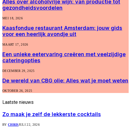
Alles over alcoholvrije wijn: van productie tot
gezondheidsvoordelen
MEI 18, 2026
Kaasfondue restaurant Amsterdam: jouw gids
voor een heerlijk avondje uit
MAART 17, 2026
Een unieke eetervaring creëren met veelzijdige
cateringopties
DECEMBER 29, 2025
De wereld van CBG olie: Alles wat je moet weten
OKTOBER 26, 2025
Laatste
nieuws
Zo maak je zelf de lekkerste cocktails
BY
CHRIS
JULI 22, 2026