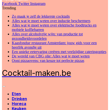
Facebook
Twitter
Instagram
Trending
Zo maak je zelf de lekkerste cocktails
Alles wat je moet weten over inductie beschermers
Alles wat je moet weten over elektrische foodtrucks en
mobiele koffiebarren
Alles over alcoholvrije wijn: van productie tot
gezondheidsvoordelen
Kaasfondue restaurant Amsterdam: jouw gids voor een
heerlijk avondje uit
Een unieke eetervaring creëren met veelzijdige cateringopties
De wereld van CBG olie: Alles wat je moet weten
Ooni pizzaovens: van keuze tot perfecte pizzas
Cocktail-maken.be
Eten
Drinken
Horeca
Keuken