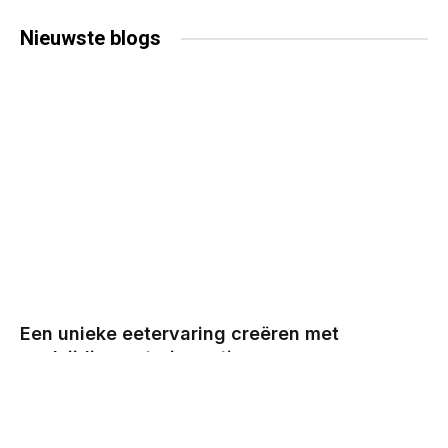
Nieuwste
blogs
Een unieke eetervaring creëren met
veelzijdige cateringopties
BY
CHRIS
DECEMBER 29, 2025