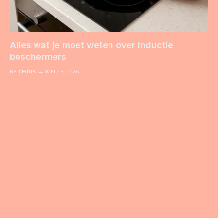
Alles wat je moet weten over inductie
beschermers
BY
CHRIS
MEI 25, 2026