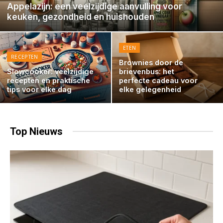
Appelazijn: een veelzijdige aanvulling voor
keuken, gezondheid en huishouden
ETEN
RECEPTEN
Brownies door de
Slowcooker: veelzijdige
brievenbus: het
recepten en praktische
perfecte cadeau voor
tips voor elke dag
elke gelegenheid
Top
Nieuws