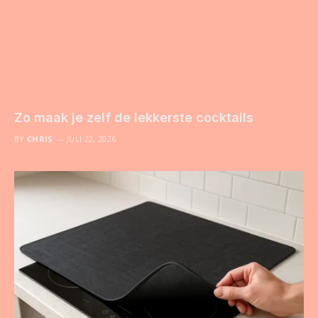
Zo maak je zelf de lekkerste cocktails
BY
CHRIS
JULI 22, 2026