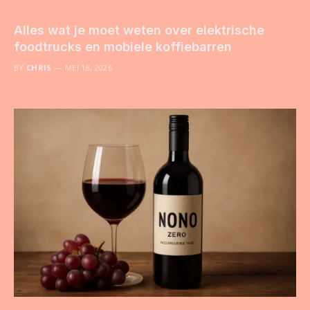
Alles wat je moet weten over elektrische
foodtrucks en mobiele koffiebarren
BY
CHRIS
MEI 18, 2026