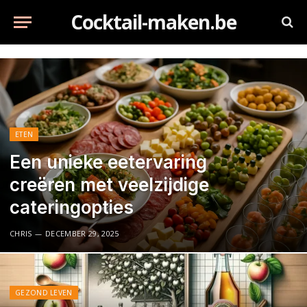
Cocktail-maken.be
ETEN
Een unieke eetervaring
creëren met veelzijdige
cateringopties
CHRIS
DECEMBER 29, 2025
GEZOND LEVEN