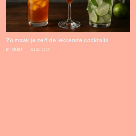
Zo maak je zelf de lekkerste cocktails
BY
CHRIS
JULI 22, 2026