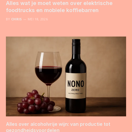
Alles wat je moet weten over elektrische
foodtrucks en mobiele koffiebarren
BY
CHRIS
MEI 18, 2026
Alles over alcoholvrije wijn: van productie tot
gezondheidsvoordelen