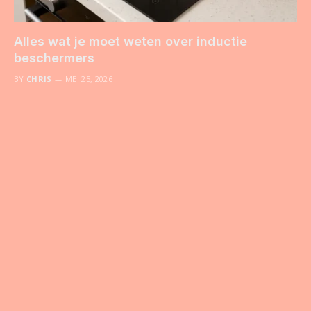
Alles wat je moet weten over inductie
beschermers
BY
CHRIS
MEI 25, 2026