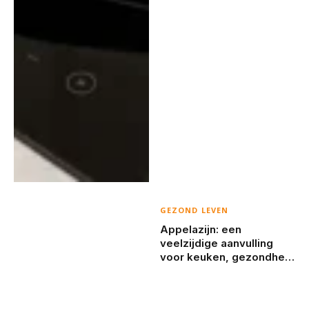
GEZOND LEVEN
Appelazijn: een
veelzijdige aanvulling
voor keuken, gezondheid
en huishouden