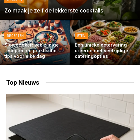
DRINKEN
Zo maak je zelf de lekkerste cocktails
RECEPTEN
ETEN
Slowcooker: veelzijdige
Een unieke eetervaring
recepten en praktische
creëren met veelzijdige
tips voor elke dag
cateringopties
Top
Nieuws