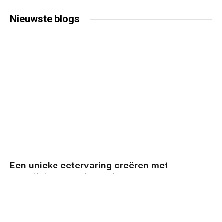
Nieuwste
blogs
Een unieke eetervaring creëren met
veelzijdige cateringopties
BY
CHRIS
DECEMBER 29, 2025