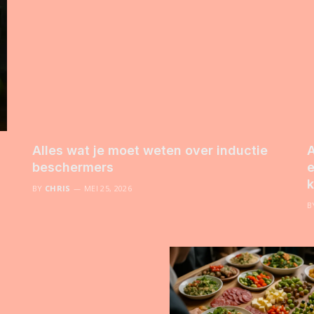
Alles wat je moet weten over inductie
A
beschermers
e
k
BY
CHRIS
MEI 25, 2026
B