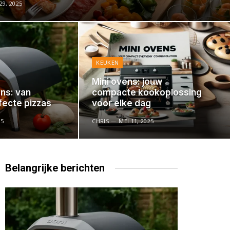
9, 2025
KEUKEN
Mini ovens: jouw
ns: van
compacte kookoplossing
fecte pizzas
voor elke dag
25
CHRIS
MEI 11, 2025
Belangrijke
berichten