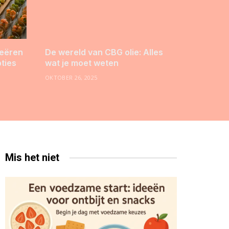
reëren
De wereld van CBG olie: Alles
pties
wat je moet weten
OKTOBER 26, 2025
Mis het niet