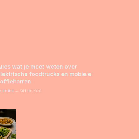
lles wat je moet weten over
lektrische foodtrucks en mobiele
offiebarren
Y
CHRIS
MEI 18, 2026