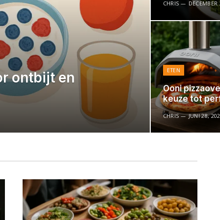
CHRIS
DECEMBER 2
ETEN
r ontbijt en
Ooni pizzaove
keuze tot per
CHRIS
JUNI 28, 20