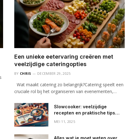
Een unieke eetervaring creëren met
veelzijdige cateringopties
BY
CHRIS
DECEMBER 29, 2025
s
Wat maakt catering zo belangrijk?Catering speelt een
cruciale rol bij het organiseren van evenementen,…
Slowcooker: veelzijdige
recepten en praktische tips
voor elke dag
MEI 11, 2025
Alles wat je moet weten over