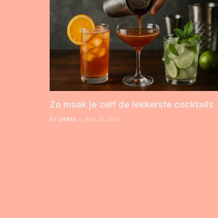
Zo maak je zelf de lekkerste cocktails
BY
CHRIS
JULI 22, 2026