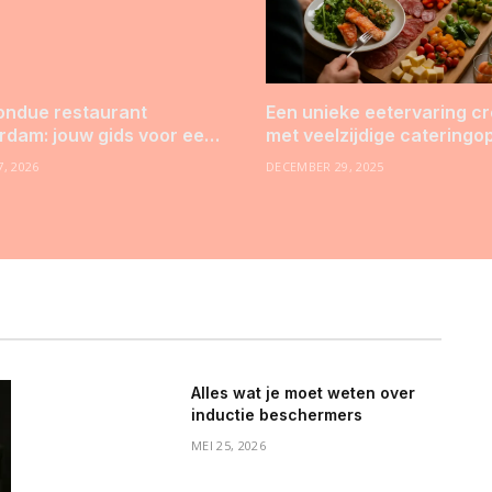
ondue restaurant
Een unieke eetervaring c
dam: jouw gids voor een
met veelzijdige cateringo
jk avondje uit
, 2026
DECEMBER 29, 2025
Alles wat je moet weten over
inductie beschermers
MEI 25, 2026