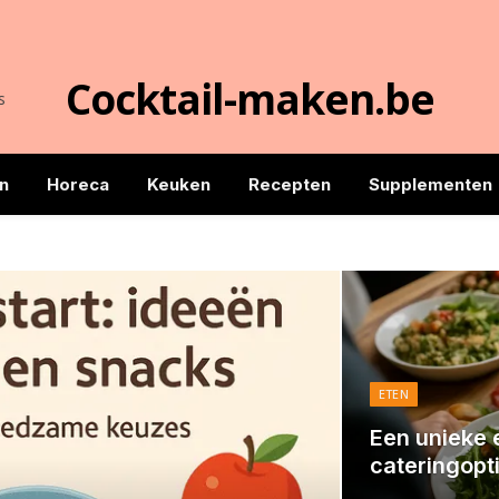
Cocktail-maken.be
s
n
Horeca
Keuken
Recepten
Supplementen
ETEN
Een unieke 
cateringopt