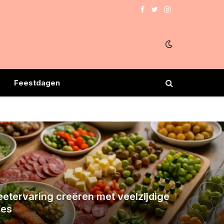
Facebook
Twitter
Instagram
Feestdagen
eetervaring creëren met veelzijdige
ies