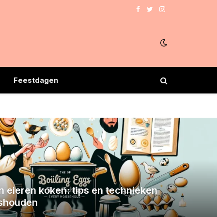
Facebook
Twitter
Instagram
e
Feestdagen
n eieren koken: tips en technieken
ishouden