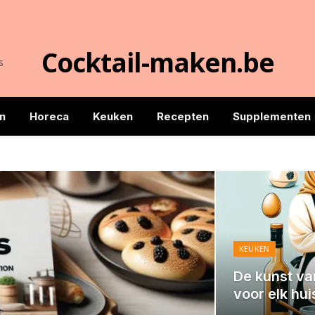
Cocktail-maken.b
ie beschermers
n
Horeca
Keuken
Recepten
Supplementen
KEUKEN
De kunst va
voor elk hu