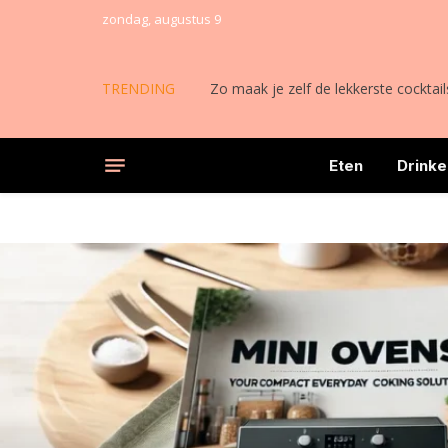
zondag, augustus 9
TRENDING
Alles wat je moet weten over induct
Eten
Drinke