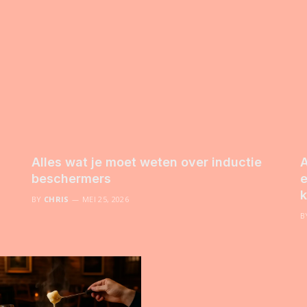
Alles wat je moet weten over inductie
A
beschermers
e
k
BY
CHRIS
MEI 25, 2026
B