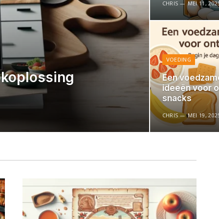
CHRIS
MEI 11, 202
VOEDING
okoplossing
Een voedzame
ideeën voor o
snacks
CHRIS
MEI 19, 202