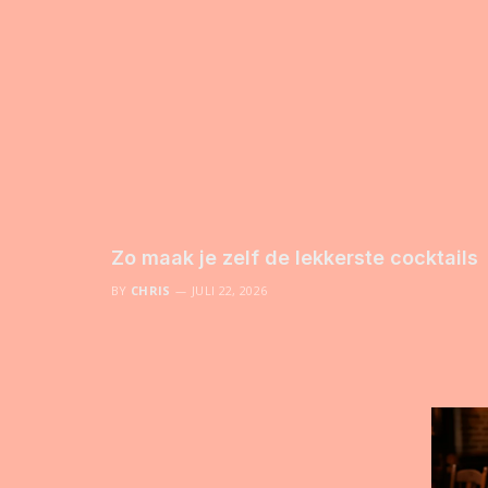
Zo maak je zelf de lekkerste cocktails
BY
CHRIS
JULI 22, 2026