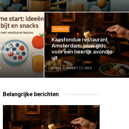
5
HORECA
Kaasfondue restaurant
 start:
Amsterdam: jouw gids
ntbijt en
voor een heerlijk avondje
uit
5
CHRIS
MAART 17, 2026
Belangrijke
berichten