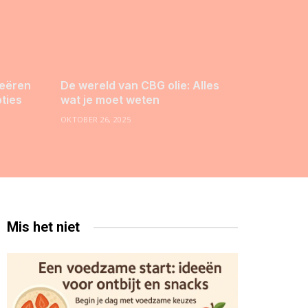
reëren
De wereld van CBG olie: Alles
pties
wat je moet weten
OKTOBER 26, 2025
Mis het niet