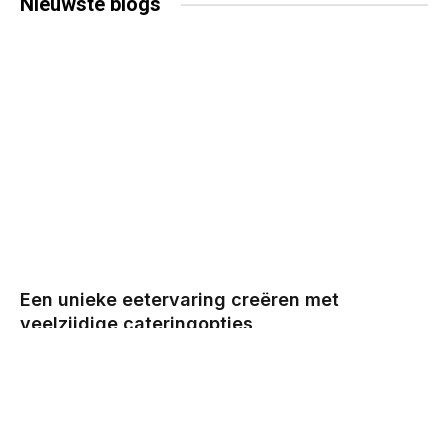
Nieuwste
blogs
Een unieke eetervaring creëren met
veelzijdige cateringopties
BY
CHRIS
DECEMBER 29, 2025