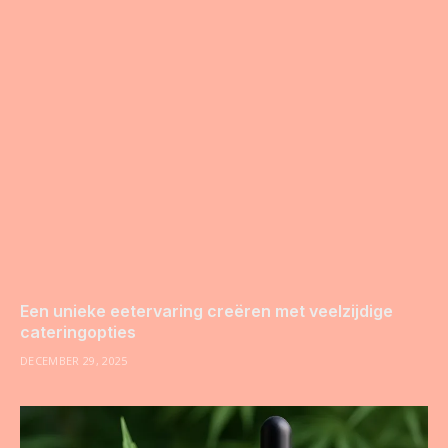
Een unieke eetervaring creëren met veelzijdige
cateringopties
DECEMBER 29, 2025