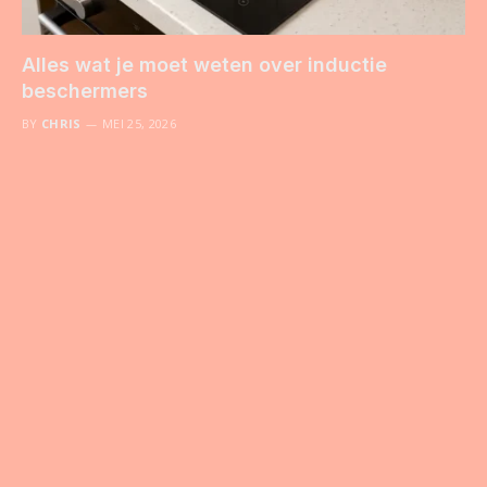
Alles wat je moet weten over inductie
beschermers
BY
CHRIS
MEI 25, 2026