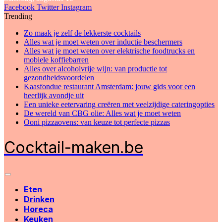
Facebook
Twitter
Instagram
Trending
Zo maak je zelf de lekkerste cocktails
Alles wat je moet weten over inductie beschermers
Alles wat je moet weten over elektrische foodtrucks en
mobiele koffiebarren
Alles over alcoholvrije wijn: van productie tot
gezondheidsvoordelen
Kaasfondue restaurant Amsterdam: jouw gids voor een
heerlijk avondje uit
Een unieke eetervaring creëren met veelzijdige cateringopties
De wereld van CBG olie: Alles wat je moet weten
Ooni pizzaovens: van keuze tot perfecte pizzas
Cocktail-maken.be
Eten
Drinken
Horeca
Keuken