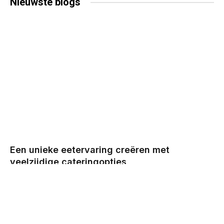
Nieuwste
blogs
Een unieke eetervaring creëren met
veelzijdige cateringopties
BY
CHRIS
DECEMBER 29, 2025