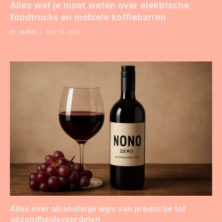
Alles wat je moet weten over elektrische
foodtrucks en mobiele koffiebarren
BY
CHRIS
MEI 18, 2026
Alles over alcoholvrije wijn: van productie tot
gezondheidsvoordelen