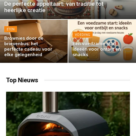
De perfecte appeltaart: van traditie tot
heerlijke creatie
ETEN
VOEDING
Brownies door de
brievenbus: het
Een voedzame start:
perfecte cadeau voor
ideeën voor ontbijt en
elke gelegenheid
snacks
Top
Nieuws