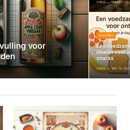
CHRIS
MAART 17, 
VOEDING
vulling voor
Een voedzame
ideeën voor o
uden
snacks
CHRIS
MEI 19, 202