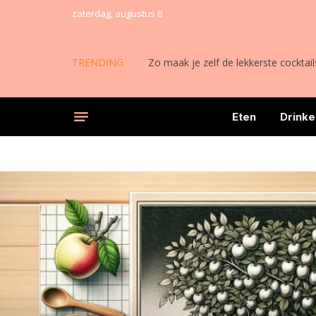
zaterdag, augustus 8
TRENDING
Alles wat je moet weten over induct
Eten
Drinke