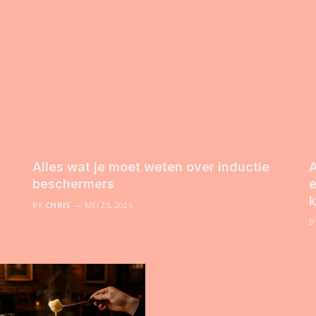
Alles wat je moet weten over inductie
A
beschermers
e
k
BY
CHRIS
MEI 25, 2026
B