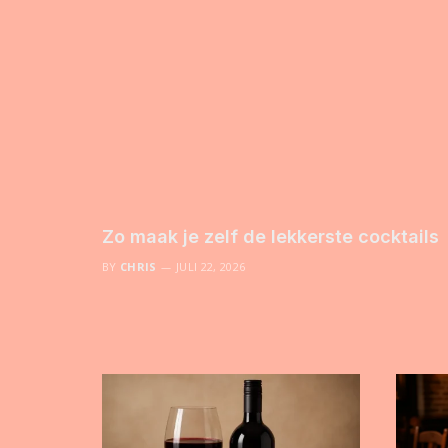
Zo maak je zelf de lekkerste cocktails
BY
CHRIS
JULI 22, 2026