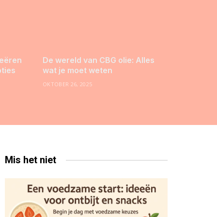
reëren
De wereld van CBG olie: Alles
pties
wat je moet weten
OKTOBER 26, 2025
Mis het niet