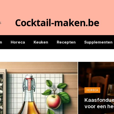
Cocktail-maken.b
ie beschermers
n
Horeca
Keuken
Recepten
Supplementen
HORECA
Kaasfondue 
voor een hee