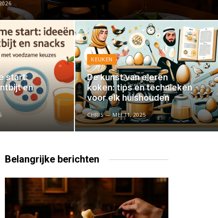
2026
KEUKEN
 start:
De kunst van eieren
ntbijt en
koken: tips en technieken
voor elk huishouden
5
CHRIS
MEI 11, 2025
Belangrijke
berichten