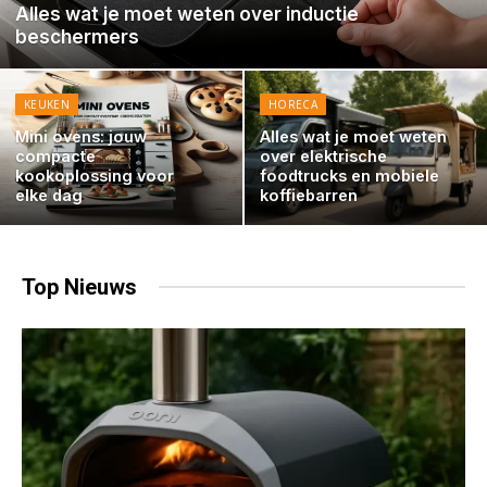
Alles wat je moet weten over inductie
beschermers
KEUKEN
HORECA
Mini ovens: jouw
Alles wat je moet weten
compacte
over elektrische
kookoplossing voor
foodtrucks en mobiele
elke dag
koffiebarren
Top
Nieuws