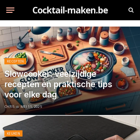
Cocktail-maken.be
RECEPTEN
Slowcooker: veelzijdige
recepten en praktische tips
voor elke dag
CHRIS
MEI 11, 2025
KEUKEN