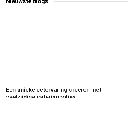
Nieuwste
blogs
Een unieke eetervaring creëren met
veelzijdige cateringopties
BY
CHRIS
DECEMBER 29, 2025