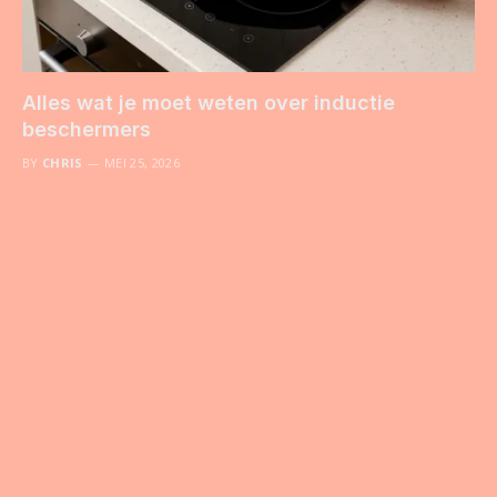
Alles wat je moet weten over inductie
beschermers
BY
CHRIS
MEI 25, 2026