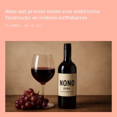
Alles wat je moet weten over elektrische
foodtrucks en mobiele koffiebarren
BY
CHRIS
MEI 18, 2026