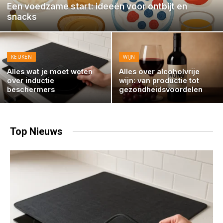
Een voedzame start: ideeën voor ontbijt en
snacks
KEUKEN
WIJN
Alles wat je moet weten
Alles over alcoholvrije
over inductie
wijn: van productie tot
beschermers
gezondheidsvoordelen
Top
Nieuws