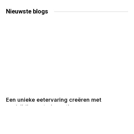
Nieuwste
blogs
Een unieke eetervaring creëren met
veelzijdige cateringopties
BY
CHRIS
DECEMBER 29, 2025