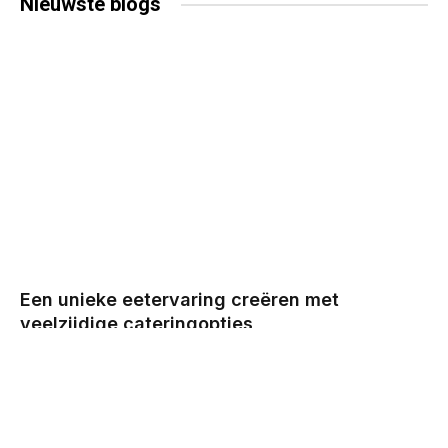
Nieuwste
blogs
Een unieke eetervaring creëren met
veelzijdige cateringopties
BY
CHRIS
DECEMBER 29, 2025