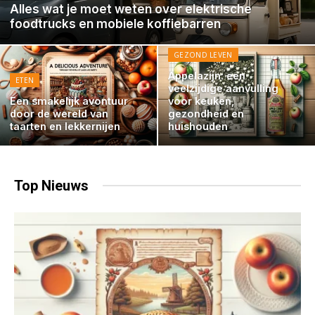
Alles wat je moet weten over elektrische
foodtrucks en mobiele koffiebarren
GEZOND LEVEN
Appelazijn: een
ETEN
veelzijdige aanvulling
Een smakelijk avontuur
voor keuken,
door de wereld van
gezondheid en
taarten en lekkernijen
huishouden
Top
Nieuws