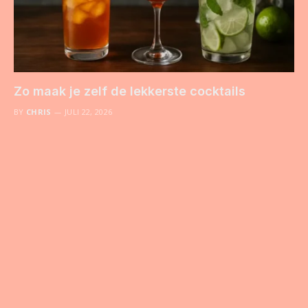
Zo maak je zelf de lekkerste cocktails
BY
CHRIS
JULI 22, 2026