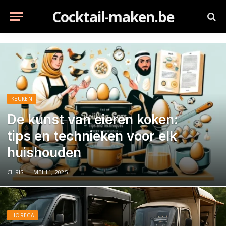
Cocktail-maken.be
KEUKEN
De kunst van eieren koken:
tips en technieken voor elk
huishouden
CHRIS
MEI 11, 2025
HORECA