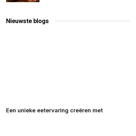
Nieuwste
blogs
Een unieke eetervaring creëren met
veelzijdige cateringopties
BY
CHRIS
DECEMBER 29, 2025