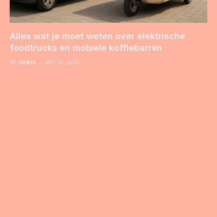
Alles wat je moet weten over elektrische
foodtrucks en mobiele koffiebarren
BY
CHRIS
MEI 18, 2026