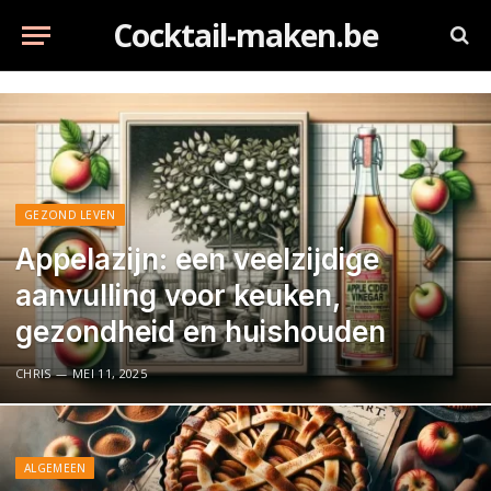
Cocktail-maken.be
GEZOND LEVEN
Appelazijn: een veelzijdige
aanvulling voor keuken,
gezondheid en huishouden
CHRIS
MEI 11, 2025
ALGEMEEN