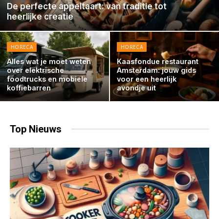
De perfecte appeltaart: van traditie tot
heerlijke creatie
HORECA
HORECA
Alles wat je moet weten
Kaasfondue restaurant
over elektrische
Amsterdam: jouw gids
foodtrucks en mobiele
voor een heerlijk
koffiebarren
avondje uit
Top
Nieuws