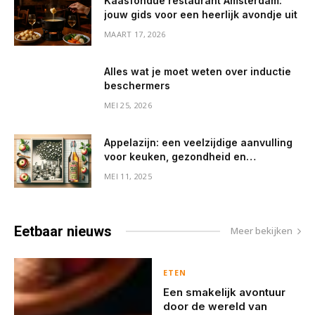
Kaasfondue restaurant Amsterdam:
jouw gids voor een heerlijk avondje uit
MAART 17, 2026
Alles wat je moet weten over inductie
beschermers
MEI 25, 2026
Appelazijn: een veelzijdige aanvulling
voor keuken, gezondheid en
huishouden
MEI 11, 2025
Eetbaar
nieuws
Meer bekijken
ETEN
Een smakelijk avontuur
door de wereld van