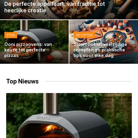
De perfecte appeltaart: van traditie tot
heerlijke creatie
ETEN
RECEPTEN
Ooni pizzaovens: van
Slowcooker: veelzijdige
keuze tot perfecte
recepten en praktische
pizzas
tips voor elke dag
Top
Nieuws