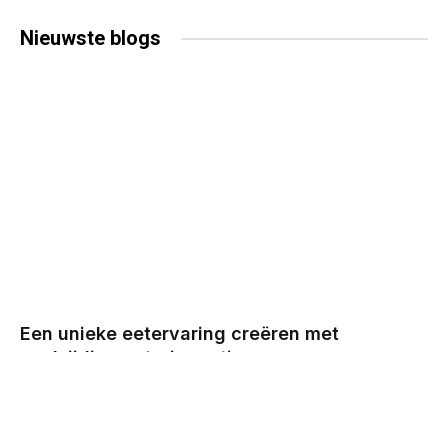
Nieuwste
blogs
Een unieke eetervaring creëren met
veelzijdige cateringopties
BY
CHRIS
DECEMBER 29, 2025