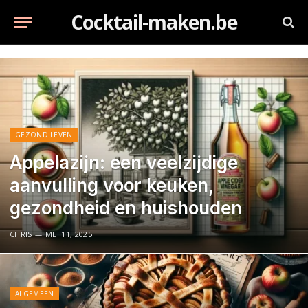
Cocktail-maken.be
GEZOND LEVEN
Appelazijn: een veelzijdige
aanvulling voor keuken,
gezondheid en huishouden
CHRIS
MEI 11, 2025
ALGEMEEN