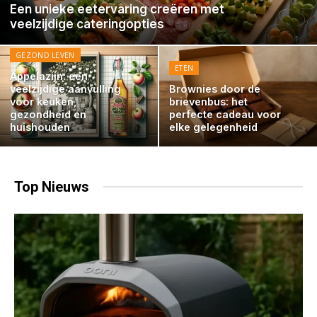
Een unieke eetervaring creëren met
veelzijdige cateringopties
GEZOND LEVEN
ETEN
Appelazijn: een
veelzijdige aanvulling
Brownies door de
voor keuken,
brievenbus: het
gezondheid en
perfecte cadeau voor
huishouden
elke gelegenheid
Top
Nieuws