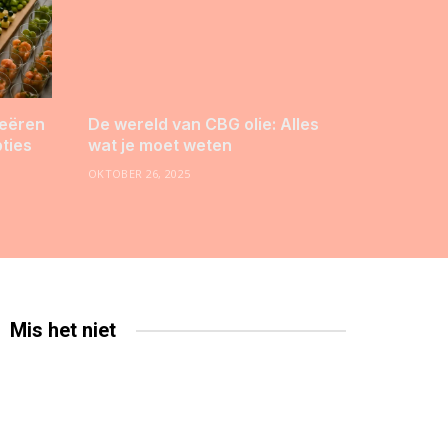
reëren
De wereld van CBG olie: Alles
pties
wat je moet weten
OKTOBER 26, 2025
Mis het niet