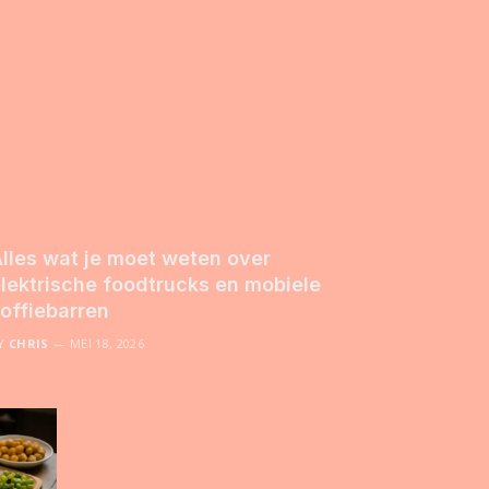
lles wat je moet weten over
lektrische foodtrucks en mobiele
offiebarren
Y
CHRIS
MEI 18, 2026