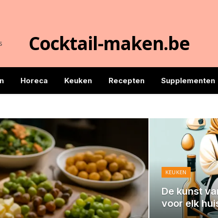
Cocktail-maken.be
s
n
Horeca
Keuken
Recepten
Supplementen
KEUKEN
De kunst va
voor elk hu