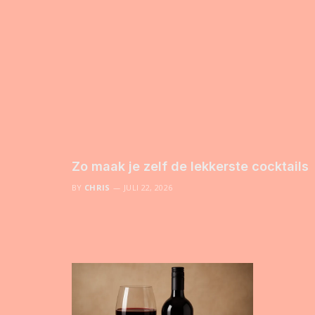
Zo maak je zelf de lekkerste cocktails
BY
CHRIS
JULI 22, 2026