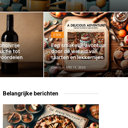
5
ETEN
oholvrije
Een smakelijk avontuur
uctie tot
door de wereld van
voordelen
taarten en lekkernijen
6
CHRIS
MEI 11, 2025
Belangrijke
berichten