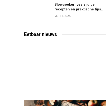
Slowcooker: veelzijdige
recepten en praktische tips
voor elke dag
MEI 11, 2025
Eetbaar
nieuws