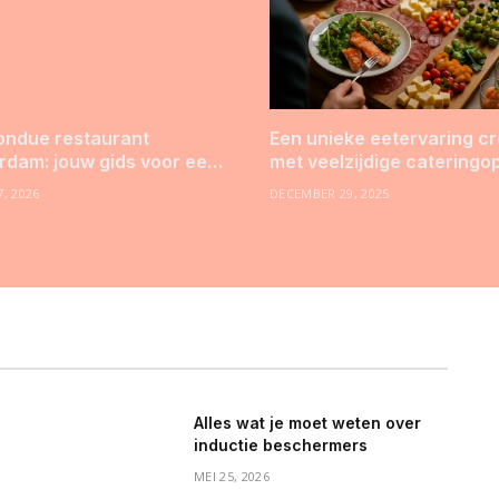
ondue restaurant
Een unieke eetervaring c
dam: jouw gids voor een
met veelzijdige cateringo
jk avondje uit
, 2026
DECEMBER 29, 2025
Alles wat je moet weten over
inductie beschermers
MEI 25, 2026