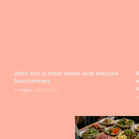
Alles wat je moet weten over inductie
A
beschermers
e
k
BY
CHRIS
MEI 25, 2026
B