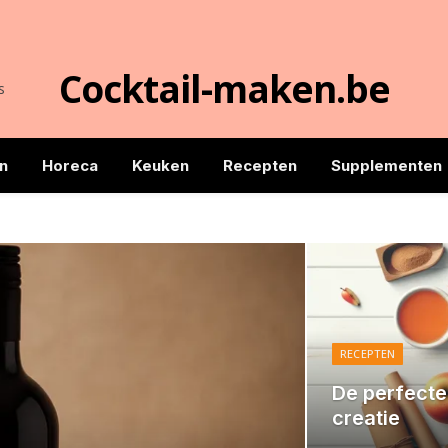
Cocktail-maken.be
s
n
Horeca
Keuken
Recepten
Supplementen
RECEPTEN
De perfecte 
creatie