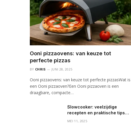
Ooni pizzaovens: van keuze tot
perfecte pizzas
BY
CHRIS
JUNI 28, 2025
Ooni pizzaovens: van keuze tot perfecte pizzasWat is
een Ooni pizzaoven?Een Ooni pizzaoven is een
draagbare, compacte…
Slowcooker: veelzijdige
recepten en praktische tips
voor elke dag
MEI 11, 2025