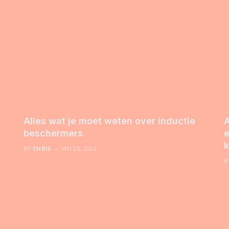
Alles wat je moet weten over inductie
A
beschermers
e
k
BY
CHRIS
MEI 25, 2026
B