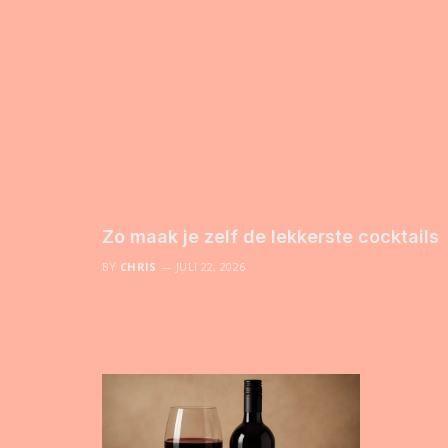
Zo maak je zelf de lekkerste cocktails
BY
CHRIS
JULI 22, 2026