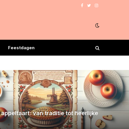
Facebook
Twitter
Instagram
Feestdagen
appeltaart: van traditie tot heerlijke