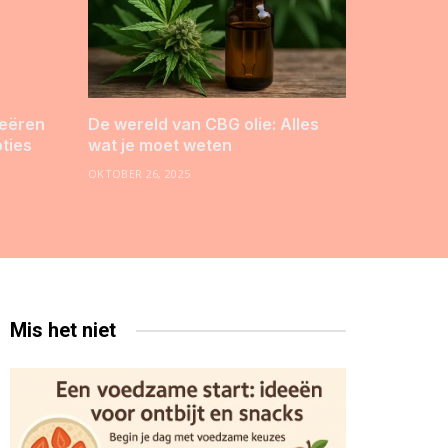
reëren
De wereld van CBG olie: Alles
pties
wat je moet weten
OKTOBER 26, 2025
Mis het niet