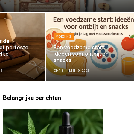
5
VOEDING
r de
et perfecte
Een voedzame start:
elke
ideeën voor ontbijt en
snacks
25
CHRIS
MEI 19, 2025
Belangrijke
berichten