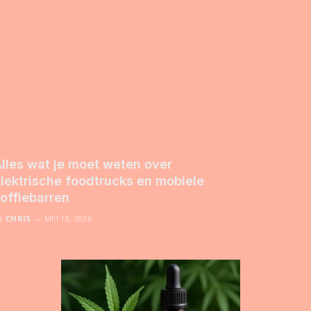
lles wat je moet weten over
lektrische foodtrucks en mobiele
offiebarren
Y
CHRIS
MEI 18, 2026