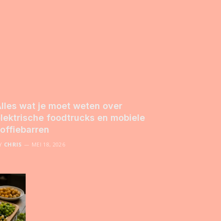
lles wat je moet weten over
lektrische foodtrucks en mobiele
offiebarren
Y
CHRIS
MEI 18, 2026