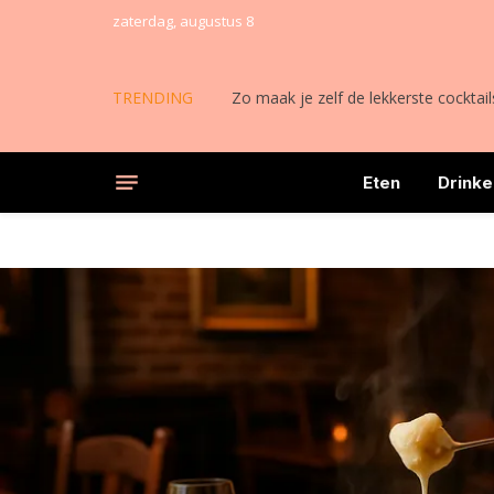
zaterdag, augustus 8
TRENDING
Zo maak je zelf de lekkerste cocktail
Eten
Drinke