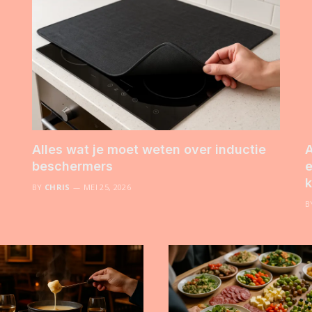
Alles wat je moet weten over inductie
A
beschermers
e
k
BY
CHRIS
MEI 25, 2026
B