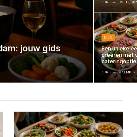
CHRIS
JUNI 13, 20
ETEN
dam: jouw gids
Een unieke ee
creëren met v
cateringoptie
CHRIS
DECEMBER 2