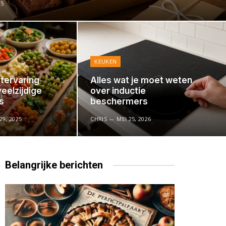
25
KEUKEN
tervaring
Alles wat je moet weten
eelzijdige
over inductie
s
beschermers
9, 2025
CHRIS
MEI 25, 2026
Belangrijke
berichten