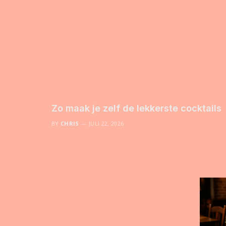
Zo maak je zelf de lekkerste cocktails
BY
CHRIS
JULI 22, 2026