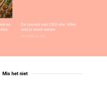
reëren
De wereld van CBG olie: Alles
pties
wat je moet weten
OKTOBER 26, 2025
Mis het niet