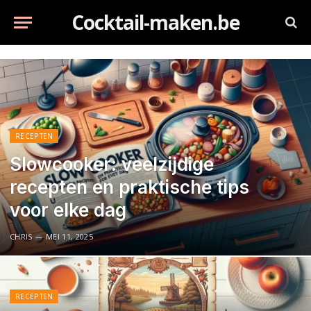
Cocktail-maken.be
RECEPTEN
Slowcooker: veelzijdige
recepten en praktische tips
voor elke dag
CHRIS
MEI 11, 2025
RECEPTEN