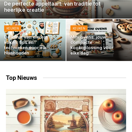
De perfecte appeltaart: van traditie tot
heerlijke creatie
KEUKEN
KEUKEN
De kunst van eieren
Mini ovens: jouw
koken: tips en
compacte
technieken voor elk
kookoplossing voor
huishouden
elke dag
Top
Nieuws