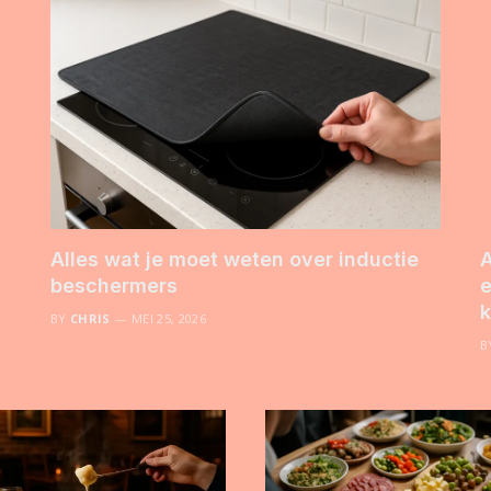
Alles wat je moet weten over inductie
A
beschermers
e
k
BY
CHRIS
MEI 25, 2026
B