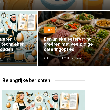
5
ETEN
eieren
Een unieke eetervaring
n technieken
creëren met veelzijdige
houden
cateringopties
5
CHRIS
DECEMBER 29, 2025
Belangrijke
berichten