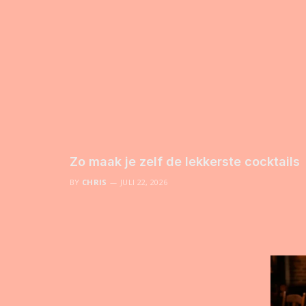
Zo maak je zelf de lekkerste cocktails
BY
CHRIS
JULI 22, 2026