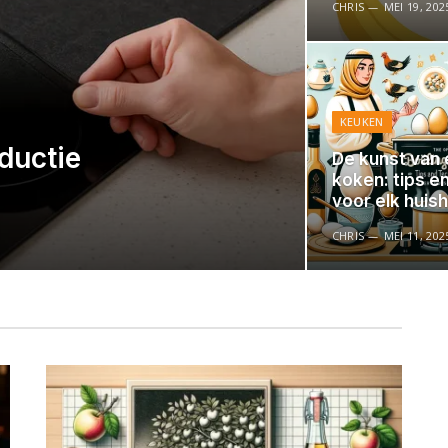
CHRIS
MEI 19, 202
KEUKEN
ductie
De kunst van 
koken: tips e
voor elk huis
CHRIS
MEI 11, 202