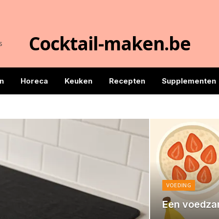
Cocktail-maken.be
s
n
Horeca
Keuken
Recepten
Supplementen
VOEDING
Een voedzam