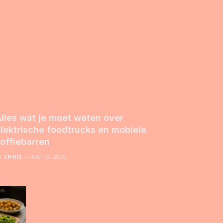
lles wat je moet weten over
lektrische foodtrucks en mobiele
offiebarren
Y
CHRIS
MEI 18, 2026