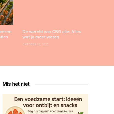
reëren
De wereld van CBG olie: Alles
pties
wat je moet weten
OKTOBER 26, 2025
Mis het niet