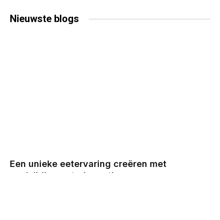
Nieuwste
blogs
Een unieke eetervaring creëren met
veelzijdige cateringopties
BY
CHRIS
DECEMBER 29, 2025