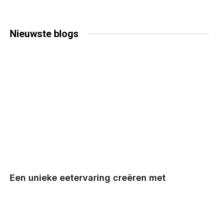
Nieuwste
blogs
Een unieke eetervaring creëren met
veelzijdige cateringopties
BY
CHRIS
DECEMBER 29, 2025