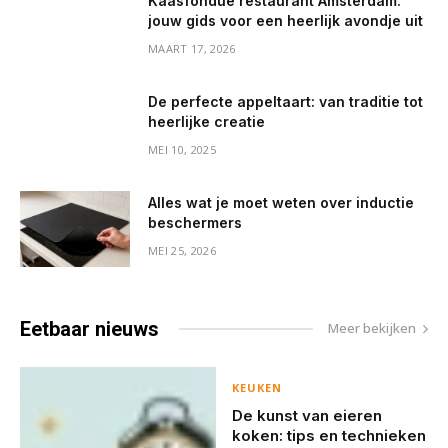
Kaasfondue restaurant Amsterdam:
jouw gids voor een heerlijk avondje uit
MAART 17, 2026
De perfecte appeltaart: van traditie tot
heerlijke creatie
MEI 10, 2025
Alles wat je moet weten over inductie
beschermers
MEI 25, 2026
Eetbaar
nieuws
Meer bekijken
KEUKEN
De kunst van eieren
koken: tips en technieken