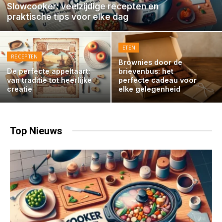
Slowcooker: veelzijdige recepten en
praktische tips voor elke dag
ETEN
RECEPTEN
Brownies door de
De perfecte appeltaart:
brievenbus: het
van traditie tot heerlijke
perfecte cadeau voor
creatie
elke gelegenheid
Top
Nieuws