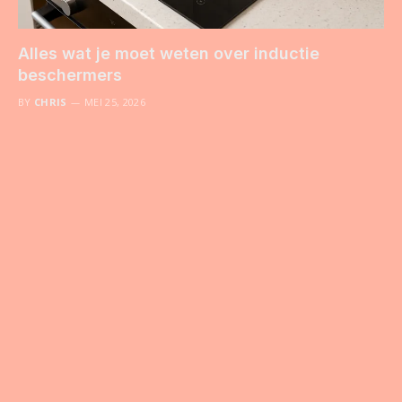
Alles wat je moet weten over inductie
beschermers
BY
CHRIS
MEI 25, 2026