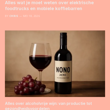
Alles wat je moet weten over elektrische
foodtrucks en mobiele koffiebarren
BY
CHRIS
MEI 18, 2026
Alles over alcoholvrije wijn: van productie tot
gezondheidsvoordelen