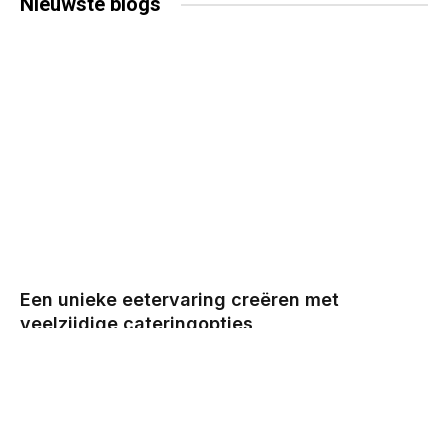
Nieuwste
blogs
Een unieke eetervaring creëren met
veelzijdige cateringopties
BY
CHRIS
DECEMBER 29, 2025