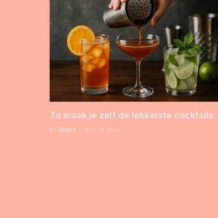
Zo maak je zelf de lekkerste cocktails
BY
CHRIS
JULI 22, 2026