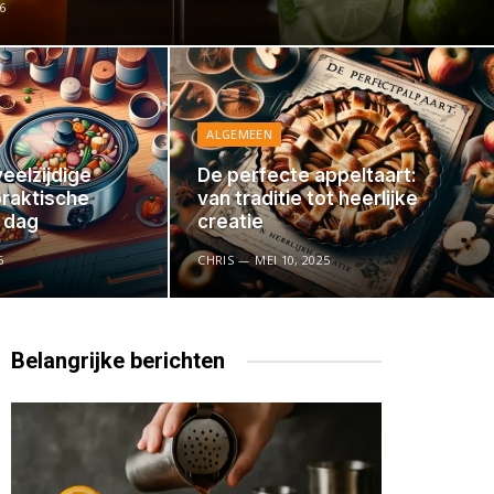
6
ALGEMEEN
eelzijdige
De perfecte appeltaart:
praktische
van traditie tot heerlijke
e dag
creatie
5
CHRIS
MEI 10, 2025
Belangrijke
berichten