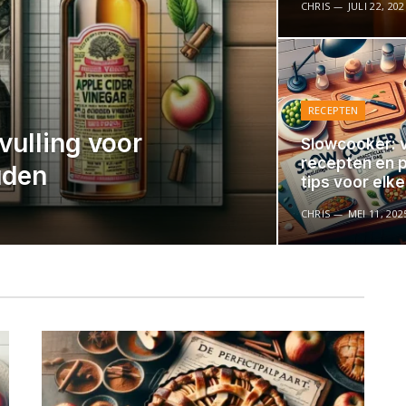
CHRIS
JULI 22, 202
RECEPTEN
vulling voor
Slowcooker: v
recepten en 
uden
tips voor elk
CHRIS
MEI 11, 202