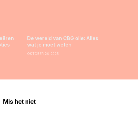
reëren
De wereld van CBG olie: Alles
pties
wat je moet weten
OKTOBER 26, 2025
Mis het niet