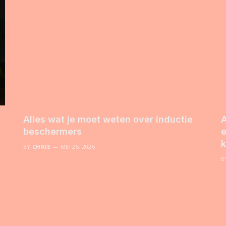
Alles wat je moet weten over inductie
A
beschermers
e
k
BY
CHRIS
MEI 25, 2026
B