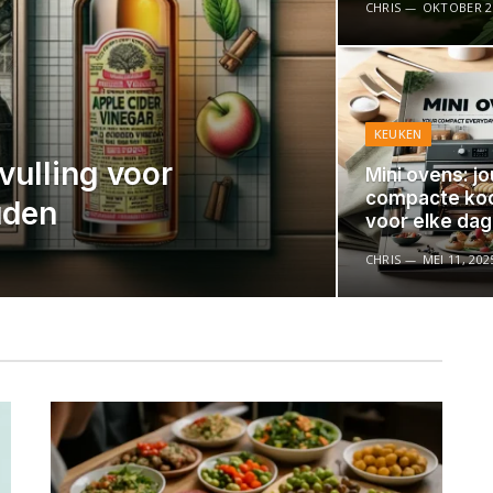
CHRIS
OKTOBER 26
KEUKEN
vulling voor
Mini ovens: j
compacte ko
uden
voor elke dag
CHRIS
MEI 11, 202