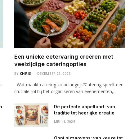
Een unieke eetervaring creëren met
veelzijdige cateringopties
BY
CHRIS
DECEMBER 29, 2025
k
Wat maakt catering zo belangrijk?Catering speelt een
cruciale rol bij het organiseren van evenementen,…
an
De perfecte appeltaart: van
traditie tot heerlijke creatie
MEI 11, 2025
Ooni pizzaovens: van keuze tot