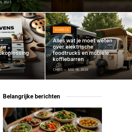
, 2025
HORECA
Alles wat je moet weten
ouw
over elektrische
okoplossing
foodtrucks en mobiele
koffiebarren
5
CHRIS
MEI 18, 2026
Belangrijke
berichten