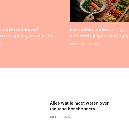
ondue restaurant
Een unieke eetervaring c
dam: jouw gids voor een
met veelzijdige cateringo
jk avondje uit
, 2026
DECEMBER 29, 2025
Alles wat je moet weten over
inductie beschermers
MEI 25, 2026