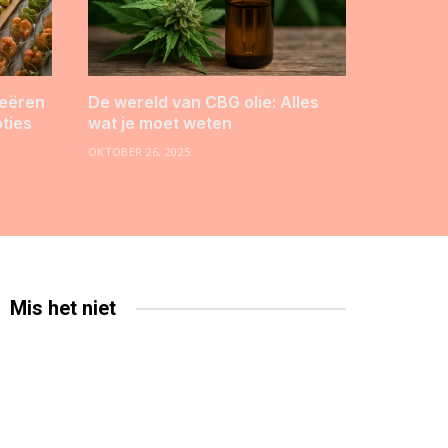
reëren
De wereld van CBG olie: Alles
pties
wat je moet weten
OKTOBER 26, 2025
Mis het niet