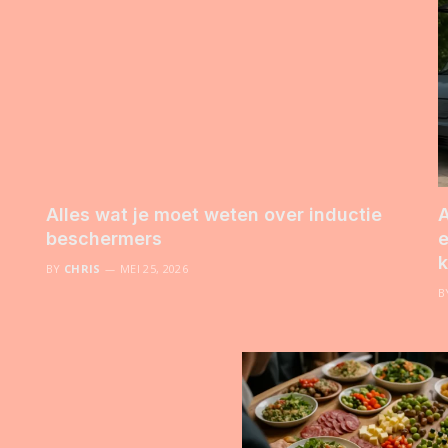
Alles wat je moet weten over inductie
A
beschermers
e
k
BY
CHRIS
MEI 25, 2026
B