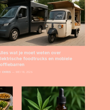
lles wat je moet weten over
lektrische foodtrucks en mobiele
offiebarren
Y
CHRIS
MEI 18, 2026