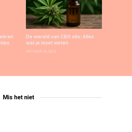
reëren
De wereld van CBG olie: Alles
pties
wat je moet weten
OKTOBER 26, 2025
Mis het niet