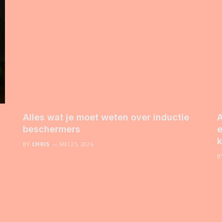
Alles wat je moet weten over inductie
A
beschermers
e
k
BY
CHRIS
MEI 25, 2026
B