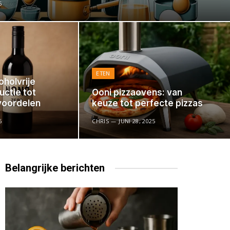
5
ETEN
oholvrije
uctie tot
Ooni pizzaovens: van
voordelen
keuze tot perfecte pizzas
6
CHRIS
JUNI 28, 2025
Belangrijke
berichten