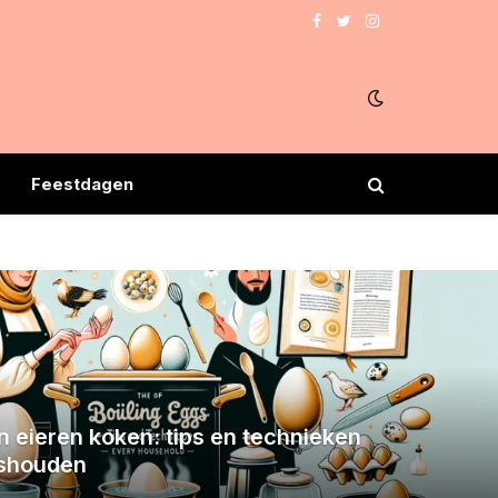
Facebook
Twitter
Instagram
Feestdagen
n eieren koken: tips en technieken
ishouden