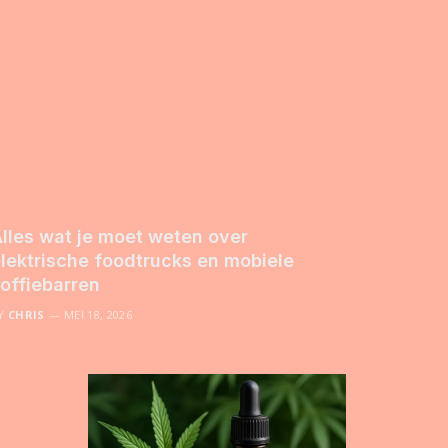
lles wat je moet weten over
lektrische foodtrucks en mobiele
offiebarren
Y
CHRIS
MEI 18, 2026