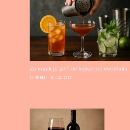
Zo maak je zelf de lekkerste cocktails
BY
CHRIS
JULI 22, 2026