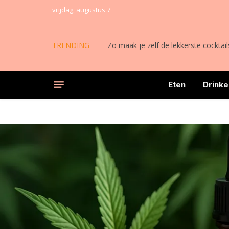
vrijdag, augustus 7
TRENDING
Zo maak je zelf de lekkerste cocktail
Eten
Drinke