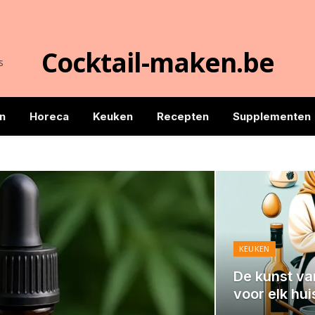
Cocktail-maken.be
s
n
Horeca
Keuken
Recepten
Supplementen
KEUKEN
De kunst va
voor elk hu