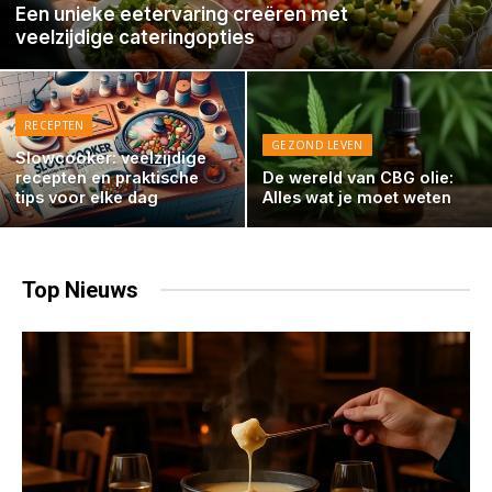
Een unieke eetervaring creëren met
veelzijdige cateringopties
RECEPTEN
GEZOND LEVEN
Slowcooker: veelzijdige
recepten en praktische
De wereld van CBG olie:
tips voor elke dag
Alles wat je moet weten
Top
Nieuws