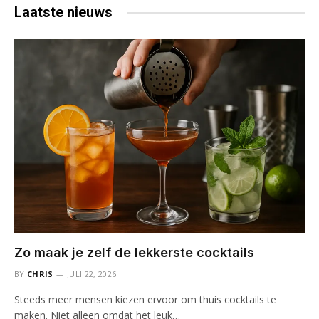
Laatste
nieuws
Zo maak je zelf de lekkerste cocktails
BY
CHRIS
JULI 22, 2026
Steeds meer mensen kiezen ervoor om thuis cocktails te
maken. Niet alleen omdat het leuk…