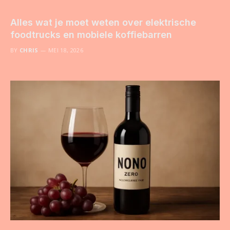
Alles wat je moet weten over elektrische
foodtrucks en mobiele koffiebarren
BY
CHRIS
MEI 18, 2026