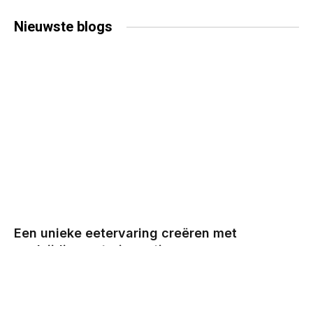
Nieuwste
blogs
Een unieke eetervaring creëren met
veelzijdige cateringopties
BY
CHRIS
DECEMBER 29, 2025