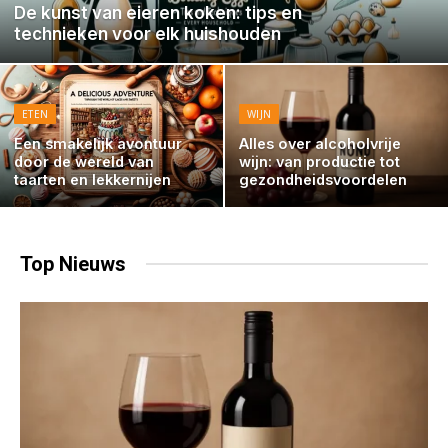
De kunst van eieren koken: tips en
technieken voor elk huishouden
ETEN
WIJN
Een smakelijk avontuur
Alles over alcoholvrije
door de wereld van
wijn: van productie tot
taarten en lekkernijen
gezondheidsvoordelen
Top
Nieuws