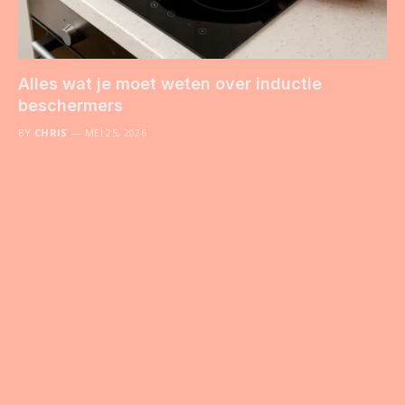
Alles wat je moet weten over inductie
beschermers
BY
CHRIS
MEI 25, 2026